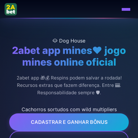
🐶 Dog House
2abet app mines❤️ jogo
mines online oficial
2abet app 🎁💰 Respins podem salvar a rodada!
Recursos extras que fazem diferença. Entre 🎰.
Responsabilidade sempre 🛡️.
Cachorros sortudos com wild multipliers
CADASTRAR E GANHAR BÔNUS