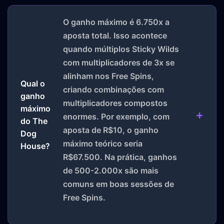
O ganho máximo é 6.750x a
aposta total. Isso acontece
quando múltiplos Sticky Wilds
com multiplicadores de 3x se
alinham nos Free Spins,
Qual o
criando combinações com
ganho
multiplicadores compostos
máximo
enormes. Por exemplo, com
do The
aposta de R$10, o ganho
Dog
máximo teórico seria
House?
R$67.500. Na prática, ganhos
de 500-2.000x são mais
comuns em boas sessões de
Free Spins.