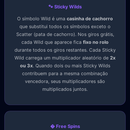
🐾 Sticky Wilds
O símbolo Wild é uma
casinha de cachorro
que substitui todos os símbolos exceto o
Scatter (pata de cachorro). Nos giros grátis,
cada Wild que aparece fica
fixo no rolo
durante todos os giros restantes. Cada Sticky
Wild carrega um multiplicador aleatório de
2x
ou 3x
. Quando dois ou mais Sticky Wilds
contribuem para a mesma combinação
vencedora, seus multiplicadores são
multiplicados juntos.
� Free Spins