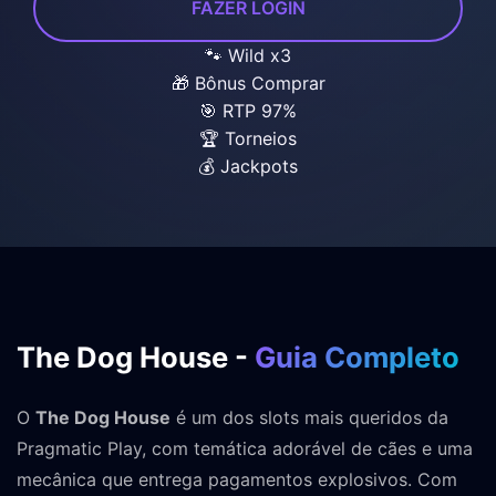
FAZER LOGIN
🐾 Wild x3
🎁 Bônus Comprar
🎯 RTP 97%
🏆 Torneios
💰 Jackpots
The Dog House -
Guia Completo
O
The Dog House
é um dos slots mais queridos da
Pragmatic Play, com temática adorável de cães e uma
mecânica que entrega pagamentos explosivos. Com