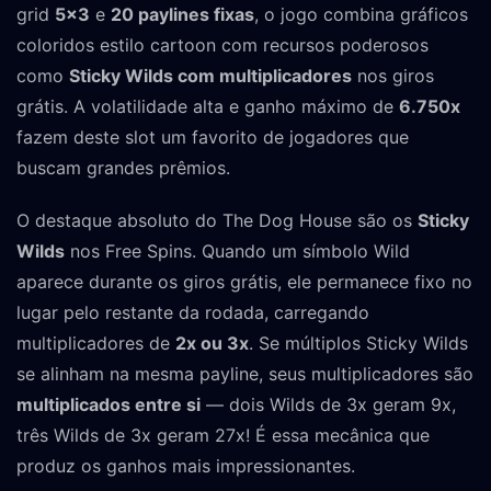
grid
5x3
e
20 paylines fixas
, o jogo combina gráficos
coloridos estilo cartoon com recursos poderosos
como
Sticky Wilds com multiplicadores
nos giros
grátis. A volatilidade alta e ganho máximo de
6.750x
fazem deste slot um favorito de jogadores que
buscam grandes prêmios.
O destaque absoluto do The Dog House são os
Sticky
Wilds
nos Free Spins. Quando um símbolo Wild
aparece durante os giros grátis, ele permanece fixo no
lugar pelo restante da rodada, carregando
multiplicadores de
2x ou 3x
. Se múltiplos Sticky Wilds
se alinham na mesma payline, seus multiplicadores são
multiplicados entre si
— dois Wilds de 3x geram 9x,
três Wilds de 3x geram 27x! É essa mecânica que
produz os ganhos mais impressionantes.