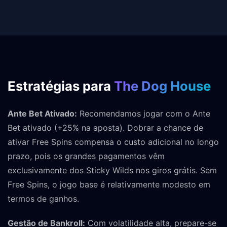
Estratégias para
The Dog House
Ante Bet Ativado:
Recomendamos jogar com o Ante
Bet ativado (+25% na aposta). Dobrar a chance de
ativar Free Spins compensa o custo adicional no longo
prazo, pois os grandes pagamentos vêm
exclusivamente dos Sticky Wilds nos giros grátis. Sem
Free Spins, o jogo base é relativamente modesto em
termos de ganhos.
Gestão de Bankroll:
Com volatilidade alta, prepare-se