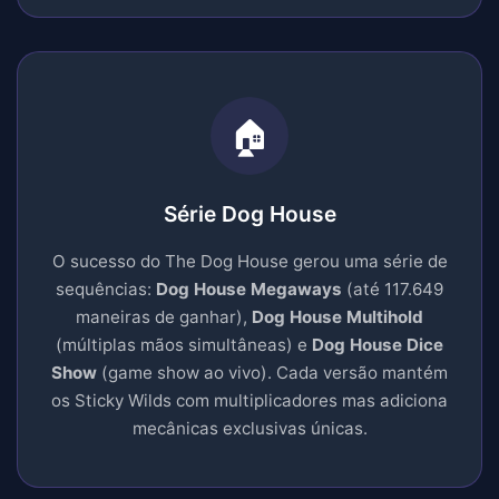
🏠
Série Dog House
O sucesso do The Dog House gerou uma série de
sequências:
Dog House Megaways
(até 117.649
maneiras de ganhar),
Dog House Multihold
(múltiplas mãos simultâneas) e
Dog House Dice
Show
(game show ao vivo). Cada versão mantém
os Sticky Wilds com multiplicadores mas adiciona
mecânicas exclusivas únicas.