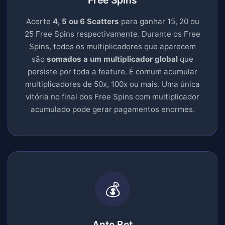
Free Spins
Acerte
4, 5 ou 6 Scatters
para ganhar 15, 20 ou
25 Free Spins respectivamente. Durante os Free
Spins, todos os multiplicadores que aparecem
são
somados a um multiplicador global
que
persiste por toda a feature. É comum acumular
multiplicadores de 50x, 100x ou mais. Uma única
vitória no final dos Free Spins com multiplicador
acumulado pode gerar pagamentos enormes.
💰
Ante Bet