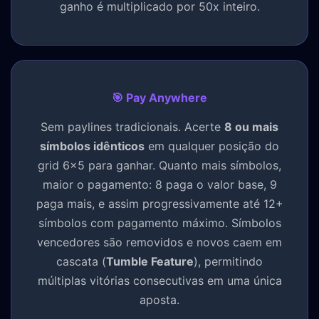
ganho é multiplicado por 50x inteiro.
🎯 Pay Anywhere
Sem paylines tradicionais. Acerte
8 ou mais
símbolos idênticos
em qualquer posição do
grid 6x5 para ganhar. Quanto mais símbolos,
maior o pagamento: 8 paga o valor base, 9
paga mais, e assim progressivamente até 12+
símbolos com pagamento máximo. Símbolos
vencedores são removidos e novos caem em
cascata (
Tumble Feature
), permitindo
múltiplas vitórias consecutivas em uma única
aposta.