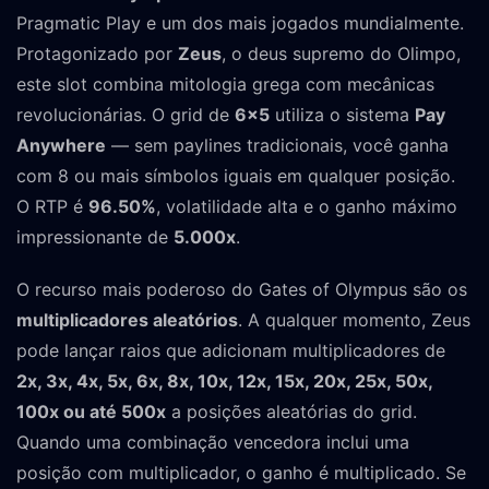
Pragmatic Play e um dos mais jogados mundialmente.
Protagonizado por
Zeus
, o deus supremo do Olimpo,
este slot combina mitologia grega com mecânicas
revolucionárias. O grid de
6x5
utiliza o sistema
Pay
Anywhere
— sem paylines tradicionais, você ganha
com 8 ou mais símbolos iguais em qualquer posição.
O RTP é
96.50%
, volatilidade alta e o ganho máximo
impressionante de
5.000x
.
O recurso mais poderoso do Gates of Olympus são os
multiplicadores aleatórios
. A qualquer momento, Zeus
pode lançar raios que adicionam multiplicadores de
2x, 3x, 4x, 5x, 6x, 8x, 10x, 12x, 15x, 20x, 25x, 50x,
100x ou até 500x
a posições aleatórias do grid.
Quando uma combinação vencedora inclui uma
posição com multiplicador, o ganho é multiplicado. Se