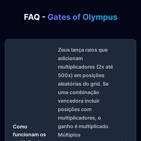
FAQ -
Gates of Olympus
Zeus lança raios que
adicionam
multiplicadores (2x até
500x) em posições
aleatórias do grid. Se
uma combinação
vencedora incluir
posições com
multiplicadores, o
ganho é multiplicado.
Como
funcionam os
Múltiplos