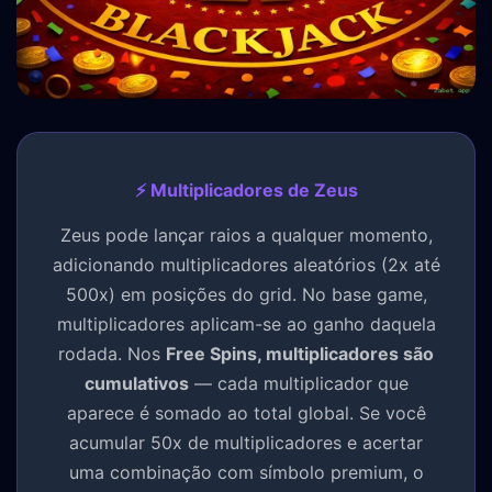
⚡ Multiplicadores de Zeus
Zeus pode lançar raios a qualquer momento,
adicionando multiplicadores aleatórios (2x até
500x) em posições do grid. No base game,
multiplicadores aplicam-se ao ganho daquela
rodada. Nos
Free Spins, multiplicadores são
cumulativos
— cada multiplicador que
aparece é somado ao total global. Se você
acumular 50x de multiplicadores e acertar
uma combinação com símbolo premium, o