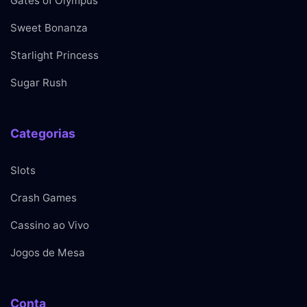
Gates of Olympus
Sweet Bonanza
Starlight Princess
Sugar Rush
Categorias
Slots
Crash Games
Cassino ao Vivo
Jogos de Mesa
Conta