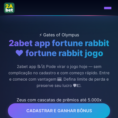
⚡ Gates of Olympus
2abet app fortune rabbit
❤️ fortune rabbit jogo
2abet app 📝🚀 Pode virar o jogo hoje — sem
complicação no cadastro e com começo rápido. Entre
e comece com vantagem 🎰. Defina limite de perda e
preserve seu lucro 🛡️💵.
Zeus com cascatas de prêmios até 5.000x
CADASTRAR E GANHAR BÔNUS