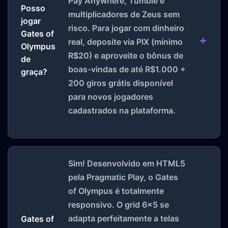
Pay Anywhere, Tumble e
Posso
multiplicadores de Zeus sem
jogar
risco. Para jogar com dinheiro
Gates of
real, deposite via PIX (mínimo
Olympus
R$20) e aproveite o bônus de
de
boas-vindas de até R$1.000 +
graça?
200 giros grátis disponível
para novos jogadores
cadastrados na plataforma.
Sim! Desenvolvido em HTML5
pela Pragmatic Play, o Gates
of Olympus é totalmente
responsivo. O grid 6x5 se
adapta perfeitamente a telas
Gates of